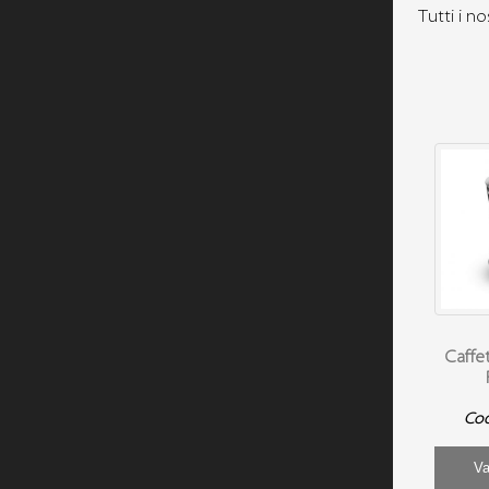
Tutti i no
Caffe
Cod
Va