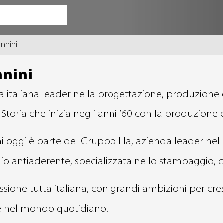
I
nnini
nnini
 italiana leader nella progettazione, produzione e d
 Storia che inizia negli anni ’60 con la produzione 
i oggi è parte del Gruppo Illa, azienda leader ne
io antiaderente, specializzata nello stampaggio,
sione tutta italiana, con grandi ambizioni per cresc
e nel mondo quotidiano.