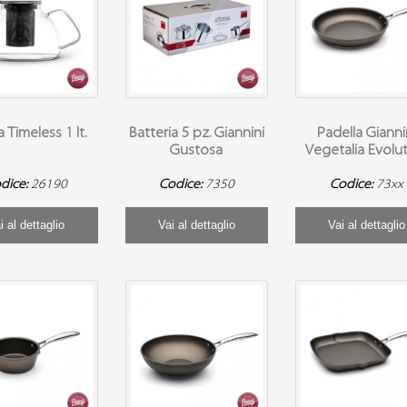
a Timeless 1 lt.
Batteria 5 pz. Giannini
Padella Gianni
Gustosa
Vegetalia Evolu
dice:
26190
Codice:
7350
Codice:
73xx
i al dettaglio
Vai al dettaglio
Vai al dettaglio