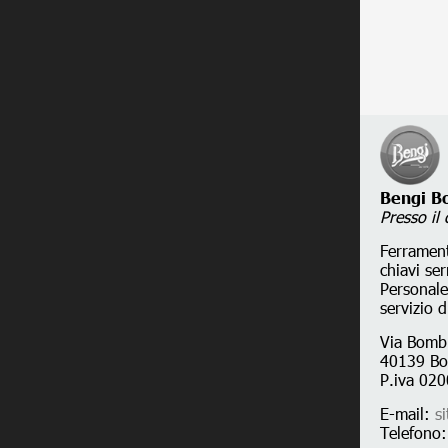
Bengi B
Presso il
Ferramenta
chiavi se
Personale
servizio d
Via Bombi
40139 Bo
P.iva 02
E-mail:
s
Telefono