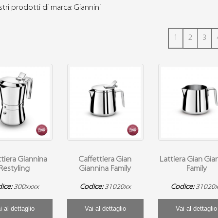
stri prodotti di marca: Giannini
1
2
3
ttiera Giannina
Caffettiera Gian
Lattiera Gian Gia
Restyling
Giannina Family
Family
ice:
300xxxx
Codice:
31020xx
Codice:
31020
i al dettaglio
Vai al dettaglio
Vai al dettaglio