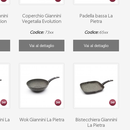
nnini
Coperchio Giannini
Padella bassa La
tion
Vegetalia Evolution
Pietra
Codice:
73xx
Codice:
65xx
Vai al dettaglio
Vai al dettaglio
ni La
Wok Giannini La Pietra
Bistecchiera Giannini
La Pietra