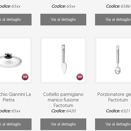
odice:
65xx
Codice:
65xx
Codice:
6586
i al dettaglio
Vai al dettaglio
Vai al dettaglio
hio Giannini La
Coltello parmigiano
Porzionatore ge
Pietra
manico fusione
Factotum
Factotum
odice:
65xx
Codice:
6420
Codice:
6321
i al dettaglio
Vai al dettaglio
Vai al dettaglio