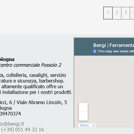
1
2
3
ologna
 centro commerciale Fossolo 2
, coltelleria, casalighi, servizio
rrature e sicurezza, barbershop.
 altamente qualificato offre un
i installazione per i nostri prodotti.
cci, 6 / Viale Abramo Lincoln, 5
logna
009470374
ito@bengi.it
:
(+39) 051 49 33 16