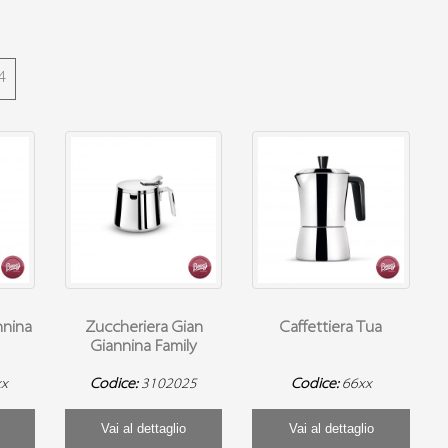
4
nnina
Zuccheriera Gian
Caffettiera Tua
Giannina Family
xx
Codice:
3102025
Codice:
66xx
Vai al dettaglio
Vai al dettaglio