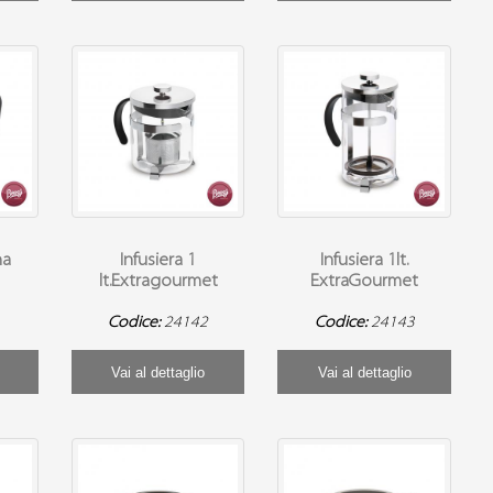
na
Infusiera 1
Infusiera 1lt.
lt.Extragourmet
ExtraGourmet
Codice:
24142
Codice:
24143
Vai al dettaglio
Vai al dettaglio