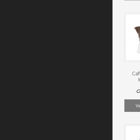
Caf
C
Va