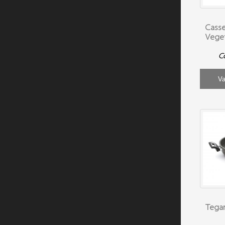
Casse
Veget
C
Va
Tegam