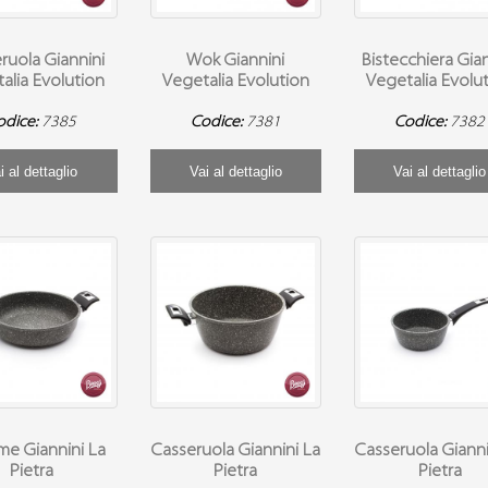
ruola Giannini
Wok Giannini
Bistecchiera Gia
alia Evolution
Vegetalia Evolution
Vegetalia Evolu
odice:
7385
Codice:
7381
Codice:
7382
i al dettaglio
Vai al dettaglio
Vai al dettaglio
e Giannini La
Casseruola Giannini La
Casseruola Gianni
Pietra
Pietra
Pietra