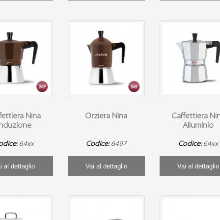
fettiera Nina
Orziera Nina
Caffettiera Ni
Induzione
Alluminio
odice:
64xx
Codice:
6497
Codice:
64xx
i al dettaglio
Vai al dettaglio
Vai al dettaglio