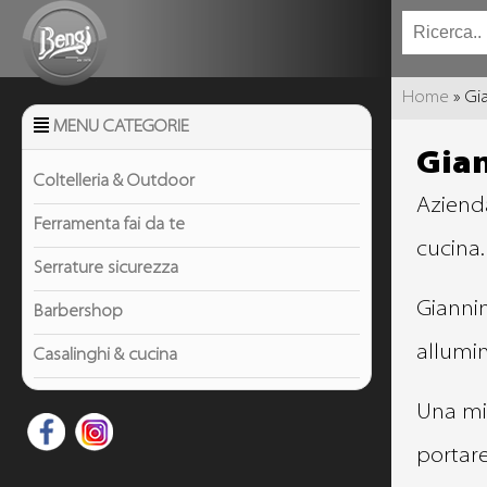
TU SEI QU
Home
» Gia
MENU CATEGORIE
Gia
Coltelleria & Outdoor
Azienda
Ferramenta fai da te
cucina.
Serrature sicurezza
Giannin
Barbershop
allumin
Casalinghi & cucina
Una mis
portar