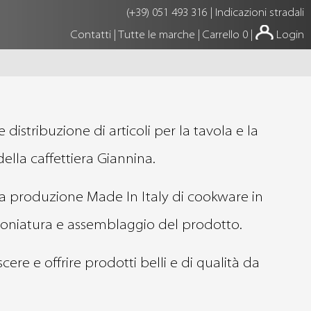
(+39) 051 493 316
|
Indicazioni stradali
Contatti
|
Tutte le marche
|
Carrello 0
|
Login
istribuzione di articoli per la tavola e la
della caffettiera Giannina.
lla produzione Made In Italy di cookware in
 coniatura e assemblaggio del prodotto.
ere e offrire prodotti belli e di qualità da