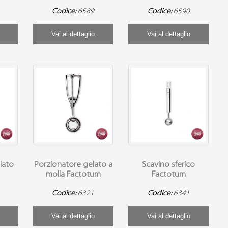
Codice:
6589
Codice:
6590
Vai al dettaglio
Vai al dettaglio
lato
Porzionatore gelato a
Scavino sferico
molla Factotum
Factotum
Codice:
6321
Codice:
6341
Vai al dettaglio
Vai al dettaglio