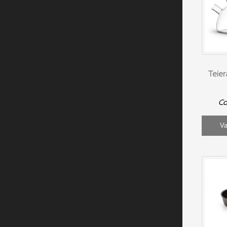
Teier
Co
Va