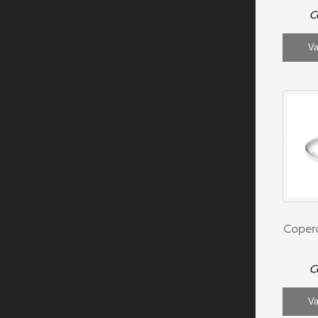
C
Va
Coperc
C
Va