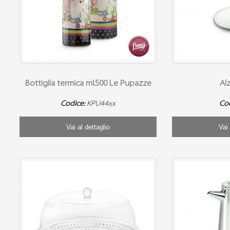
Bottiglia termica ml.500 Le Pupazze
Alz
Codice:
KPU44xx
Co
Vai al dettaglio
Vai 