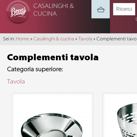
CASALINGHI &
CUCINA
Sei in:
Home
»
Casalinghi & cucina
»
Tavola
» Complementi tavo
Complementi tavola
Categoria superiore:
Tavola