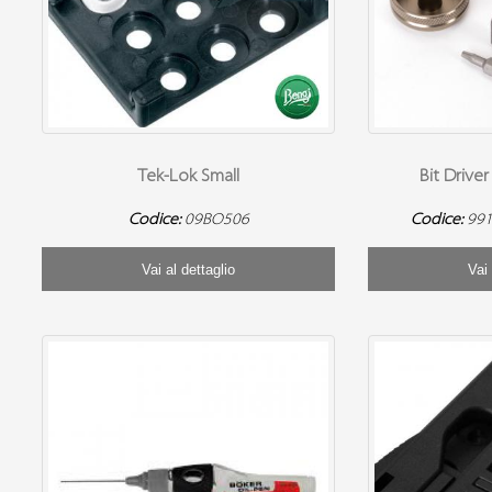
Tek-Lok Small
Bit Drive
Codice:
09BO506
Codice:
991
Vai al dettaglio
Vai 