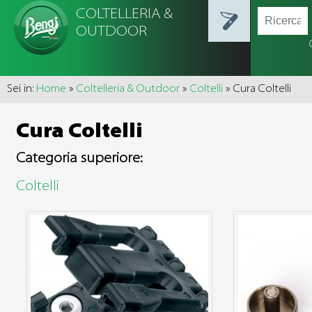
COLTELLERIA &
OUTDOOR
Sei in:
Home
»
Coltelleria & Outdoor
»
Coltelli
» Cura Coltelli
Cura Coltelli
Categoria superiore:
Coltelli