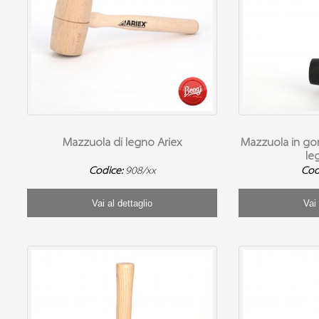
Mazzuola di legno Ariex
Mazzuola in go
le
Codice:
908/xx
Cod
Vai al dettaglio
Vai 