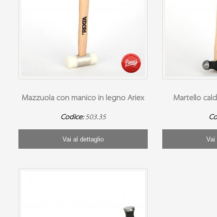
Mazzuola con manico in legno Ariex
Martello cald
Codice:
503.35
Co
Vai al dettaglio
Vai 