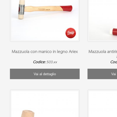
Mazzuola con manico in legno Ariex
Mazzuola antir
Codice:
503.xx
Cod
Vai al dettaglio
Vai 