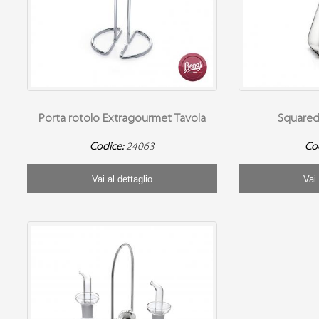
Porta rotolo Extragourmet Tavola
Squared
Codice:
24063
Co
Vai al dettaglio
Vai 