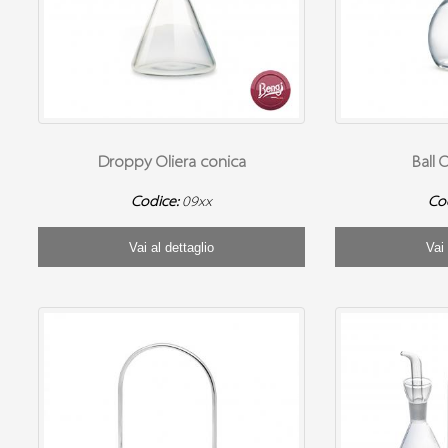
Droppy Oliera conica
Ball 
Codice:
09xx
Co
Vai al dettaglio
Vai 